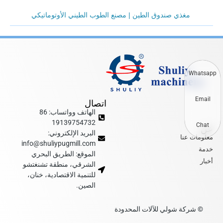
مغذي صندوق الطين | مصنع الطوب الطيني الأوتوماتيكي
Whatsapp
Email
اتصال
الهاتف وواتساب: 86
19139754732
عن
Chat
البريد الإلكتروني:
معلومات عنا
info@shuliypugmill.com
خدمة
الموقع: الطريق البحري
أخبار
الشرقي، منطقة تشنغتشو
للتنمية الاقتصادية، خنان،
الصين.
© شركة شولي للآلات المحدودة