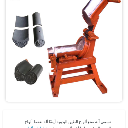
تسمى آلة صنع ألواح الطين اليدوية أيضًا آلة ضغط ألواح
خط إنتاج ألواح