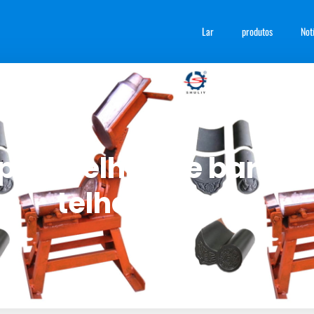
Lar
produtos
Not
ara telhas de barro |
telha de barro