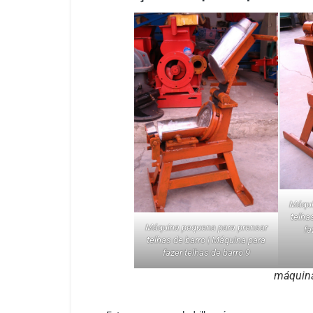
Máqui
telha
Máquina pequena para prensar
fa
telhas de barro | Máquina para
fazer telhas de barro 9
máquina