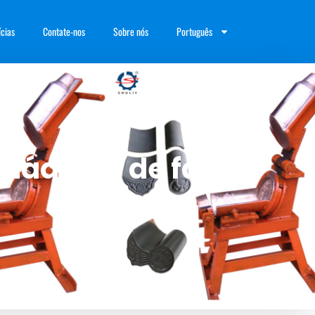
ícias
Contate-nos
Sobre nós
Português
 máquina de fazer