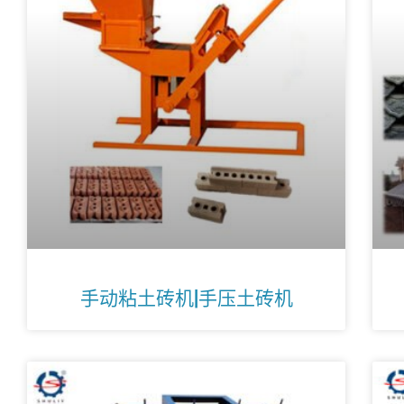
手动粘土砖机|手压土砖机