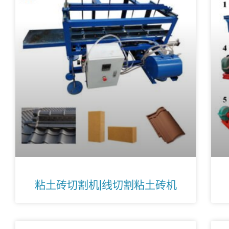
粘土砖切割机|线切割粘土砖机