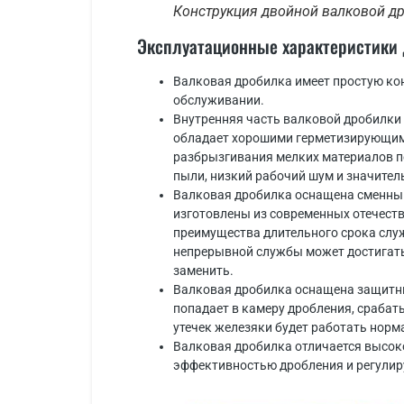
Конструкция двойной валковой д
Эксплуатационные характеристики
Валковая дробилка имеет простую кон
обслуживании.
Внутренняя часть валковой дробилки
обладает хорошими герметизирующими
разбрызгивания мелких материалов п
пыли, низкий рабочий шум и значител
Валковая дробилка оснащена сменны
изготовлены из современных отечест
преимущества длительного срока служ
непрерывной службы может достигать
заменить.
Валковая дробилка оснащена защитны
попадает в камеру дробления, срабат
утечек железяки будет работать норм
Валковая дробилка отличается высок
эффективностью дробления и регулир