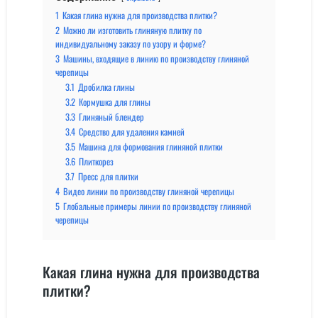
1
Какая глина нужна для производства плитки?
2
Можно ли изготовить глиняную плитку по
индивидуальному заказу по узору и форме?
3
Машины, входящие в линию по производству глиняной
черепицы
3.1
Дробилка глины
3.2
Кормушка для глины
3.3
Глиняный блендер
3.4
Средство для удаления камней
3.5
Машина для формования глиняной плитки
3.6
Плиткорез
3.7
Пресс для плитки
4
Видео линии по производству глиняной черепицы
5
Глобальные примеры линии по производству глиняной
черепицы
Какая глина нужна для производства
плитки?