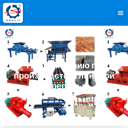
Продам линию по
производству глиняной
черепицы.