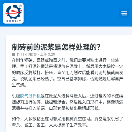
制砖前的泥浆是怎样处理的？
11 月 4, 2021
上午 3:29
在制作瓷砖、瓷器或陶器之前，我们需要对粘土进行一些处
理。手工打泥的做法是将泥放在泥凳上，然后用大木槌按一定
的顺序反复敲打、挤压，直至用刀划过后能看到泥的横截面发
亮，说明泥浆已经熟了。空气已基本排除，否则燃烧后容易产
生气泡。
脱气搅拌机
机械
是在原泥从进料斗送入后，通过罐内的不连续
螺旋刀进行破碎、揉捏和混合，然后推入口形桶中，逐渐填满
泥桶并被推入前端。口形套筒被挤出后切成形状。
如今，大多数粘土练习都采用机械真空练习。真空混浆机省了
弯头、省工、省工，大大提高了生产效率。