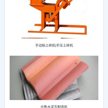
手动粘土砖机|手压土砖机
出售水泥瓦制造机