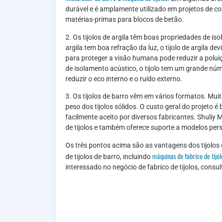
durável e é amplamente utilizado em projetos de co
matérias-primas para blocos de betão.
2. Os tijolos de argila têm boas propriedades de is
argila tem boa refração da luz, o tijolo de argila de
para proteger a visão humana pode reduzir a poluiç
de isolamento acústico, o tijolo tem um grande núme
reduzir o eco interno e o ruído externo.
3. Os tijolos de barro vêm em vários formatos. Mui
peso dos tijolos sólidos. O custo geral do projeto
facilmente aceito por diversos fabricantes. Shuli
de tijolos e também oferece suporte a modelos per
Os três pontos acima são as vantagens dos tijolos 
máquinas de fabrico de tijo
de tijolos de barro, incluindo
interessado no negócio de fabrico de tijolos, cons