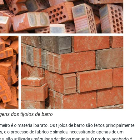
ens dos tijolos de barro
meiro é o material barato. Os tijolos de barro são feitos principalmente
s, e o processo de fabrico é simples, necessitando apenas de um
s, são utilizadas máquinas de tijolos manuais. O produto acabado é