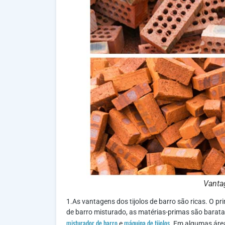
Vantag
1.As vantagens dos tijolos de barro são ricas. O pri
de barro misturado, as matérias-primas são barata
misturador de barro
máquina de tijolos
e
. Em algumas área