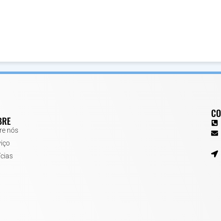
CO
BRE
re nós
viço
ícias