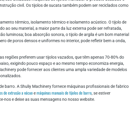
nstrução civil. Os tijolos de sucata também podem ser reciclados como
olamento térmico, isolamento térmico e isolamento acústico. O tijolo de
vido ao seu material, a maior parte da luz externa pode ser refratada,
ão luminosa; boa absorção sonora, o tijolo de argila é um bom material
ro de poros densos e uniformes no interior, pode refletir bem a onda,
tas regiões preferem usar tijolos vazados, que têm apenas 70-80% do
 é baixo, exigindo pouco espaço e ao mesmo tempo economiza energia,
y Machinery pode fornecer aos clientes uma ampla variedade de modelos
sonalizados.
de barro. A Shuliy Machinery fornece máquinas profissionais de fabrico
los de extrusão a vácuo
máquinas manuais de tijolos de barro
e
, se estiver
ulte-nos e deixe as suas mensagens no nosso website.