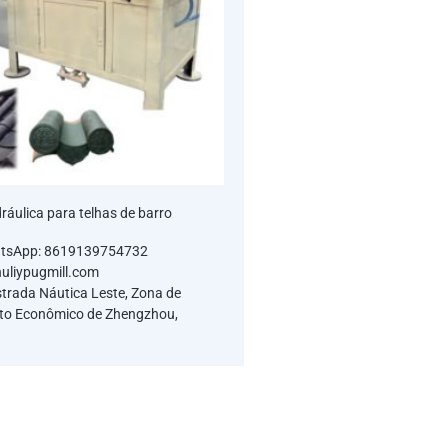
ráulica para telhas de barro
atsApp: 8619139754732
huliypugmill.com
strada Náutica Leste, Zona de
to Econômico de Zhengzhou,