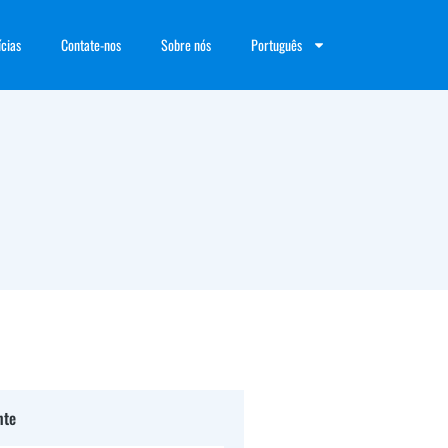
ícias
Contate-nos
Sobre nós
Português
nte